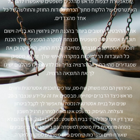
שמאפשרת לצפות מראש מהלכים משפטים שיאפשרו להגן על
האינטרסים של הלקוח מתוך הכרת נקודות החוזק והחולשה של כל
אחד מהצדדים.
אחד ההיבטים החשובים ביותר בהכנת תיק גירושין הוא בנייה וישום
תוכנית אסטרטגיה משפטית מנצחת למקרה הספציפי שלך הכנת
תוכנית אסטרטגיה מנצחת מחייבת הכרת החוק, הפסיקה וכן את
כל העובדות הרלוונטיות במקרה האישי שלך זה לא מספיק
שמגדירים מהי התוצאה הרצויה צריך גם לדעת אילו מהלכים ישיגו
לך את התוצאה הרצויה.
הגירושין הם כמו משחק שח-מט, עורכים תוכנית אסטרטגית וחוזים
מראש כיצד הדברים יסתיימו. מבססים את זה על ידע שנצבר ב-20
שנים ועל בניית אסטרטגיה נכונה שתאפשר לך לקבל ביטחון
והצלחה. העיסוק במשפט אינו דומה לפתרון תרגיל חשבון
עורך דין אינו יכול להגיד בבית המשפט : כבודו 1+1=2, החיים הם לא
נוסחה מתמטית בית משפט למשפחה וגם בית הדין הרבני מבינים
שאורח חיים ומערכות היחסים כיום משתנים ממקרה למקרה.