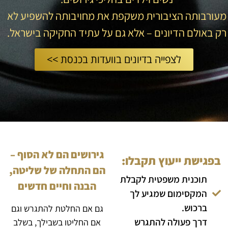
מעורבותה הציבורית משקפת את מחויבותה להשפיע לא
רק באולם הדיונים – אלא גם על עתיד החקיקה בישראל.
לצפייה בדיונים בוועדות בכנסת >>
גירושים הם לא הסוף –
בפגישת ייעוץ תקבלו:
הם התחלה של שליטה,
תוכנית משפטית לקבלת
הבנה וחיים חדשים
המקסימום שמגיע לך
ברכוש.
גם אם החלטת להתגרש וגם
דרך פעולה להתגרש
אם החליטו בשבילך, בשלב