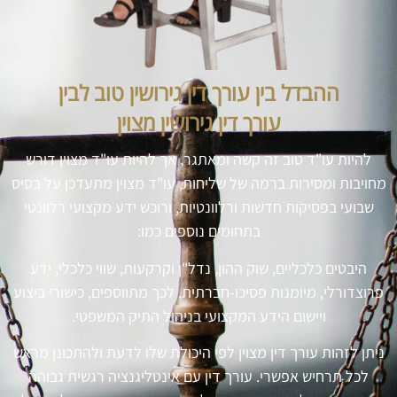
ההבדל בין עורך דין גירושין טוב לבין
עורך דין גירושין מצוין
להיות עו"ד טוב זה קשה ומאתגר, אך להיות עו"ד מצוין דורש
מחויבות ומסירות ברמה של שליחות, עו"ד מצוין מתעדכן על בסיס
שבועי בפסיקות חדשות ורלוונטיות, ורוכש ידע מקצועי רלוונטי
בתחומים נוספים כמו:
היבטים כלכליים, שוק ההון, נדל"ן וקרקעות, שווי כלכלי, ידע
פרוצדורלי, מיומנות פסיכו-חברתית. לכך מתווספים, כישורי ביצוע
ויישום הידע המקצועי בניהול התיק המשפטי.
ניתן לזהות עורך דין מצוין לפי היכולת שלו לדעת ולהתכונן מראש
לכל תרחיש אפשרי. עורך דין עם אינטליגנציה רגשית גבוהה