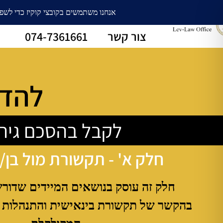
עורך דין גירושין
חלוקת רכוש
צור קשר
074-7361661
להדר
לקבל בהסכם גירו
חלק א' - תקשורת מול בן/
חלק זה עוסק בנושאים המיידים שדור
בהקשר של תקשורת בינאישית והתנהלות 