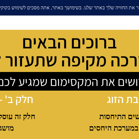
אודות
בלוג
ממליצים
תחומי
ברוכים הבאים
כה מקיפה שתעזור 
שים את המקסימום שמגיע לכם
בת הזוג
חלק ב' -
שים התיחסות
חלק זה עוסק
במערכת היחסים
מושג