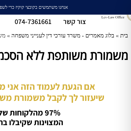
עורך דין גירושין
חלוקת רכוש
צור קשר
074-7361661
בית
»
בלוג מאמרים - משרד עורכי דין לענייני משפחה
»
משמ
משמורת משותפת ללא הסכמת הא
אם הגעת לעמוד הזה אני מ
שיעזור לך לקבל משמורת מש
97% מהלקוחות שלי יעידו על התוצאות
המצוינות שקיבלו בה