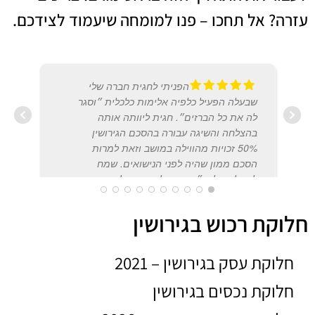
עזרה? אל תחכו – פנו למומחה שיעמוד לצידכם.
הפניתי לחגית חברה שלי
שבעלה הפעיל כלפיה אלימות כלכלית ״וסגר
לה את כל הברזים״. חגית ליוותה אותה
בהצלחה והשיגה עבורה בהסכם הגירושין
המרכז
50% זכויות מהווילה במושב וזאת למרות
2022
הסכם ממון שהיה לפני הנישואים. שמח
להמליץ על עו״ד חגית לב שמטפלת בנואעם
רגישים אלו ברכות ובמקצועיות
חלוקת רכוש בגירושין
ORI SEGEV
חלוקת עסק בגירושין – 2021
20/12/2018
חלוקת נכסים בגירושין