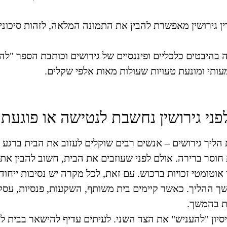
ן גירושין מאפשרת להבין את התמונה המלאה, לזהות סיכוני
ב עם 25 שנות ניסיון, המתמחה בהיבטים כלכליים ופיננסיים של גירושים וכותב
ותי ומונעת טעויות שעולות מאות אלפי שקלים.
י גירושין נחשבת לנטישה או פוגעת ב
הליך גירושים –
אנשים רבים שוקלים לעזוב את הבית ברגע ש
 חוסר ברירה. אולם לפני שעוזבים את הבית, חשוב להבין 
טומטי זכויות ברכוש. עם זאת, לכל מקרה יש נסיבות ייחודי
שך ההליך.
כאשר קיימים בית משותף, השקעות, פנסיות, עס
ת בהמשך.
סיון "להעניש" את הצד השני. לעיתים עדיף להישאר בבית לת