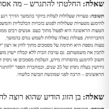
שאלה:
החלטתי להתגרש – מה אסור 
תשובה:
טעויות שעלולות לעלות ביוקר בהמשך הדרך
רגע 
להימנע מטעויות שעלולות לפגוע בזכויות הכלכליות והמשפ
הטעות הראשונה היא לפעול מתוך כעס. אנשים רבים ממהר
החברתיות. פעולות כאלה עלולות לשמש נגדם בהמשך.
טעות נוספת היא חתימה על מסמכים מתוך לחץ או רצון "לס
להבין את משמעותם.
גם עזיבת הבית ללא קבלת ייעוץ משפ
חשוב להימנע מהסתרת מידע, העלמת מסמכים או ניסיון ל
גירושין בעלת ניסיון של 25 שנים, וכ
הראשונים – הרבה לפני שמוגשת תביעה כלשהי.
שאלה:
בן הזוג הודיע שהוא רוצה ל