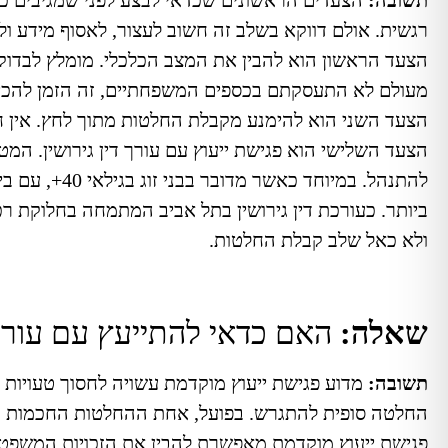
תשובה:
הצעדים הראשונים שכדאי לבצע לפני שמגיבים
כא
רגשית. אולם דווקא בשלב זה חשוב לעצור, לאסוף מידע ו
הצעד הראשון הוא להבין את המצב הכלכלי. מומלץ לבדוק חש
מעולם לא התעסקתם בכספים המשפחתיים, זה הזמן להכי
הצעד השני הוא להימנע מקבלת החלטות מתוך לחץ. אין 
הצעד השלישי הוא פגישת ייעוץ עם עורך דין גירושין. המט
להתנהל.
במיוחד כאשר
ביותר.
כעורכת דין גירושין בתל אביב המתמחה בחלוקת רכו
ולא כאל שלב קבלת החלטות.
שאלה:
האם כדאי להתייעץ עם עורך 
תשובה:
מדוע פגישת ייעוץ מוקדמת עשויה לחסוך טעויות 
החלטה סופית להתגרש. בפועל, אחת ההחלטות החכמות ביות
פגישת ייעוץ מוקדמת מאפשרת להבין את הזכויות המשפטי