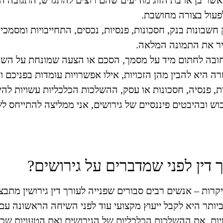
שר בן או בת הזוג מודיעים שהם רוצים להתגרש, התגובה ה
לפעול בצורה מחושבת.
בונות בנק, חסכונות, פנסיות, נכסים, התחייבויות ומסמכים 
ר את התמונה המלאה.
חובה לחתום מיד על מסמך, הסכם או הצעה שמונחת על השול
רה היא להבין מהן הזכויות, אילו אפשרויות עומדות בפניכם 
 מדובר בבני זוג בגילאי 40+, עם בית, פנסיה, חסכונות או עסק, ההשלכות הכלכליות עשו
ש ובהיבטים פיננסיים של גירושים, אני ממליצה להתייחס ל
דין לפני שמדברים על גירושים?
יקרות –
אנשים רבים סבורים שפנייה לעורך דין גירושין מ
ר היא לקבל ייעוץ מקצועי עוד לפני השיחה הראשונה עם ב
ות, את ההשלכות הכלכליות של הגירושים ואת הטעויות שכד