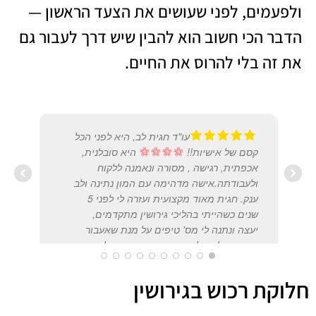
ולפעמים, לפני שעושים את הצעד הראשון —
הדבר הכי חשוב הוא להבין שיש דרך לעבור גם
את זה בלי להרוס את החיים.
עו"ד חגית לב, היא לפני הכל
קסם של אישיות!!
היא סובלנית,
אכפתית, רגישה , מסורה ונאמנה ללקוח
ולעבודתה.אישה מדהימה עם המון נתינה ולב
ענק. חגית מאוד מקצועית ועזרה לי לפני 5
שנים כשהייתי בהליכי גירושין מתקדמים,
A CH
יעצה ונתנה לי מס' טיפים על מנת שאעבור
2021
את התהליך על הצד הטוב ביותר ובקלות
בבית הדין הרבני. היה לי מזל גדול שפניתי
אליה, כיוון שעו"ד שליוותה אותי בהתחלה,
חלוקת רכוש בגירושין
החסירה ממני פרטים ולא נתנה לי את כל
המידע והאינפורמציה. חגית דאגה לי