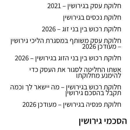
ובזכותה תהליך הגירושין שלי עבר בשלום.
חלוקת עסק בגירושין – 2021
בשנה האחרונה , פניתי לחגית שוב בענייני
חלוקת נכסים בגירושין
תהליך הורות משותפת שהתחלתי ובכוונתי
להמשיך אצלה.כן ירבו כמוה !! ממליצה בחום
חלוקת רכוש בין בני זוג – 2026
ובאהבה לפנות אליה . בברכה, טליה לוי
חלוקת עסק משותף במסגרת הליכי גירושין
– מעודכן 2026
TALI LEVY
חלוקת רכוש בין בני הזוג בגירושין – 2026
20/07/2022
אשתו החליטה לסגור את העסק כדי
להימנע מחלוקתו
חלוקת רכוש בגירושין – מה יישאר לך וכמה
תקבל בהסכם גירושין
חלוקת פנסיה בגירושין – מעודכן 2026
הסכמי גירושין