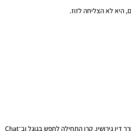
 היא לא הצליחה לזוז.
כמו הרבה אנשים לפני גירושים, לפני שפנתה ל־עורך דין גירושין, קרן התחילה לחפש בגוגל וב־Chat