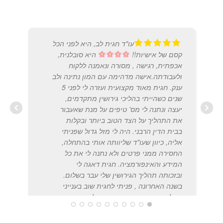
עו"ד חגית לב, היא לפני הכל
קסם של אישיות!!
היא סובלנית,
אכפתית, רגישה , מסורה ונאמנה ללקוח
ולעבודתה.אישה מדהימה עם המון נתינה ולב
ענק. חגית מאוד מקצועית ועזרה לי לפני 5
2020
שנים כשהייתי בהליכי גירושין מתקדמים,
יעצה ונתנה לי מס' טיפים על מנת שאעבור
את התהליך על הצד הטוב ביותר ובקלות
בבית הדין הרבני. היה לי מזל גדול שפניתי
אליה, כיוון שעו"ד שליוותה אותי בהתחלה,
החסירה ממני פרטים ולא נתנה לי את כל
המידע והאינפורמציה. חגית דאגה לי
ובזכותה תהליך הגירושין שלי עבר בשלום.
בשנה האחרונה , פניתי לחגית שוב בענייני
תהליך הורות משותפת שהתחלתי ובכוונתי
להמשיך אצלה.כן ירבו כמוה !! ממליצה בחום
ובאהבה לפנות אליה . בברכה, טליה לוי