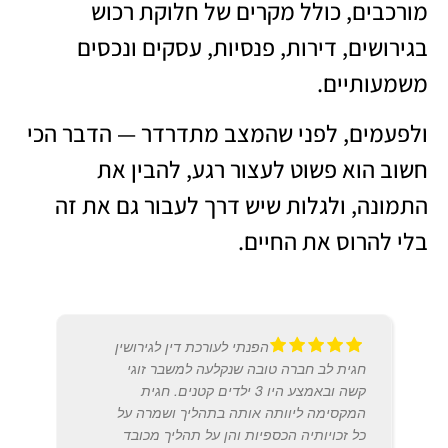
מורכבים, כולל מקרים של חלוקת רכוש
בגירושים, דירות, פנסיות, עסקים ונכסים
משמעותיים.
ולפעמים, לפני שהמצב מתדרדר — הדבר הכי
חשוב הוא פשוט לעצור רגע, להבין את
התמונה, ולגלות שיש דרך לעבור גם את זה
בלי להרוס את החיים.
הפנתי לעורכת דין לגירושין
חגית לב חברה טובה שנקלעה למשבר זוגי
קשה ובאמצע היו 3 ילדים קטנים. חגית
המקסימה ליוותה אותה בתהליך ושמרה על
יערה
כל זכויותיה הכספיות והן על תהליך מכובד
2020