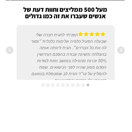
מעל 500 ממליצים וחוות דעת של
אנשים שעברו את זה כמו גדולים
הפניתי לחגית חברה שלי
שבעלה הפעיל כלפיה אלימות כלכלית ״וסגר
לה את כל הברזים״. חגית ליוותה אותה
בהצלחה והשיגה עבורה בהסכם הגירושין
50% זכויות מהווילה במושב וזאת למרות
הסכם ממון שהיה לפני הנישואים. שמח
להמליץ על עו״ד חגית לב שמטפלת בנואעם
רגישים אלו ברכות ובמקצועיות
INER
2019
ORI SEGEV
20/12/2018