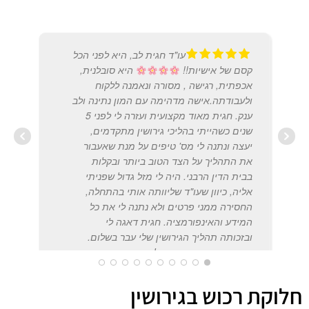
עו"ד חגית לב, היא לפני הכל
קסם של אישיות!!
היא סובלנית,
אכפתית, רגישה , מסורה ונאמנה ללקוח
ולעבודתה.אישה מדהימה עם המון נתינה ולב
ענק. חגית מאוד מקצועית ועזרה לי לפני 5
שנים כשהייתי בהליכי גירושין מתקדמים,
יעצה ונתנה לי מס' טיפים על מנת שאעבור
את התהליך על הצד הטוב ביותר ובקלות
PEOR
בבית הדין הרבני. היה לי מזל גדול שפניתי
2017
אליה, כיוון שעו"ד שליוותה אותי בהתחלה,
החסירה ממני פרטים ולא נתנה לי את כל
המידע והאינפורמציה. חגית דאגה לי
ובזכותה תהליך הגירושין שלי עבר בשלום.
בשנה האחרונה , פניתי לחגית שוב בענייני
תהליך הורות משותפת שהתחלתי ובכוונתי
להמשיך אצלה.כן ירבו כמוה !! ממליצה בחום
חלוקת רכוש בגירושין
ובאהבה לפנות אליה . בברכה, טליה לוי