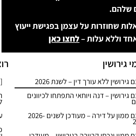
 שלהם.
לות שחוזרות על עצמן בפגישת ייעוץ
חד וללא עלות –
לחצו כאן
 גירושין
רוצ
גירושין ללא עורך דין – לשנת 2026
[
 גירושין – דנה ויוחאי התפתחו לכיוונים
ר
ם
ל
הסכם ממון על דירה – מעודכן לשנים 2026-
ע
פ
 ממון ונכסי קריירה בגירושין – מעודכן
ש