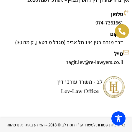
איך בוחרים עורך דין גירושין מצויין – מעודכן לשנת 2026
טלפון
074-7361661
מיקום
דרך מנחם בגין 144 תל אביב (מגדל מידטאון, קומה 30)
מייל
hagit.lev@re-lawyers.co.il
כל הזכויות שמורות למשרד עו"ד חגית לב © 2018 – המידע באתר אינו מהווה