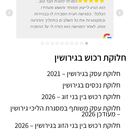
הפניתי לחגית חבר טוב .
הוא הגיע לייעוץ מפוחד וחושש מעתידו
הכלכלי. בפגישה חגית הסבירה לו בבהירות
ובמקצועיות את כל השלבים בתהליך והרגיעה
אותו. לאחר הפגישה הוא הודה לי על ההפניה
רחל 
.
2019
חלוקת רכוש בגירושין
B-DIGITALI
20/12/2017
חלוקת עסק בגירושין – 2021
חלוקת נכסים בגירושין
חלוקת רכוש בין בני זוג – 2026
חלוקת עסק משותף במסגרת הליכי גירושין
– מעודכן 2026
חלוקת רכוש בין בני הזוג בגירושין – 2026