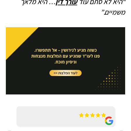
“היא לא סתם עוד
עורך דין
… היא מלאך
משמיים.”