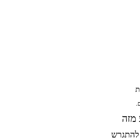
ת
.
 מזה
להתגרש