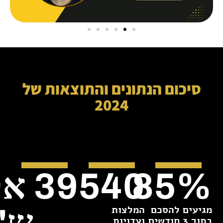
סיכום הנתונים והתוצאות של
2024
39
540
85
%
מגיעים להסכם
המלצות
ש"
בתוך 3 חודשים
ועדויות