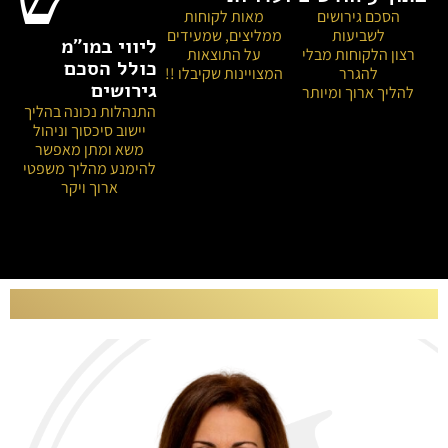
הסכם גירושים
מאות לקוחות
לשביעות
ממליצים, שמעידים
ליווי במו"מ
רצון הלקוחות מבלי
על התוצאות
כולל הסכם
להגרר
המצויינות שקיבלו !!
גירושים
להליך ארוך ומיותר
התנהלות נכונה בהליך
יישוב סיכסוך וניהול
משא ומתן מאפשר
להימנע מהליך משפטי
ארוך ויקר